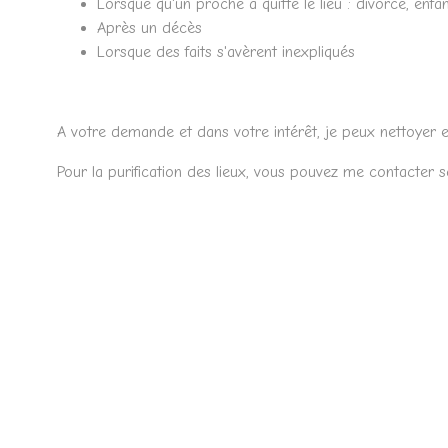
Lorsque qu'un proche a quitté le lieu : divorce, enfa
Après un décès
Lorsque des faits s'avèrent inexpliqués
A votre demande et dans votre intérêt, je peux nettoyer et 
Pour la purification des lieux, vous pouvez me contacter s
Valérie CABBEKE
Adresse d