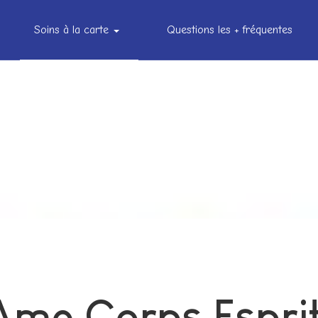
Soins à la carte
Questions les + fréquentes
me
Ame Corps Espri