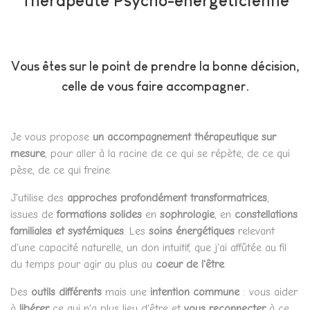
Thérapeute Psycho-énergéticienne
Vous êtes sur le point de prendre la bonne décision,
celle de vous faire accompagner.
Je vous propose
un accompagnement thérapeutique sur
mesure
, pour aller à la racine de ce qui se répète, de ce qui
pèse, de ce qui freine.
J'utilise des
approches profondément transformatrices
,
issues de
formations solides
en
sophrologie
, en
constellations
familiales et
systémiques
. Les
soins énergétiques
relevant
d'une capacité naturelle, un don intuitif, que j'ai affûtée au fil
du temps pour agir au plus au
coeur de l'être
.
Des
outils différents
mais une
intention commune
: vous aider
à
libérer
ce qui n'a plus lieu d'être et
vous reconnecter
à ce